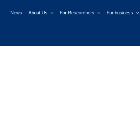
News
About Us
For Researchers
For business