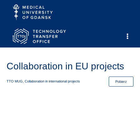
Skip
to
content
Main
Men
Collaboration in EU projects
TTO MUG, Collaboration in international projects
Pobierz