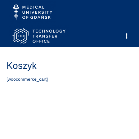
Skip
to
content
Main
Men
Koszyk
[woocommerce_cart]