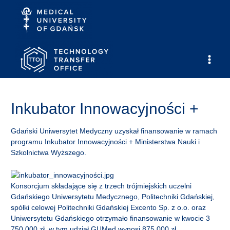
Skip
to
content
Main
Men
Inkubator Innowacyjności +
Gdański Uniwersytet Medyczny uzyskał finansowanie w ramach
programu Inkubator Innowacyjności + Ministerstwa Nauki i
Szkolnictwa Wyższego.
Konsorcjum składające się z trzech trójmiejskich uczelni
Gdańskiego Uniwersytetu Medycznego, Politechniki Gdańskiej,
spółki celowej Politechniki Gdańskiej Excento Sp. z o.o. oraz
Uniwersytetu Gdańskiego otrzymało finansowanie w kwocie 3
750 000 zł, w tym udział GUMed wynosi 875 000 zł.