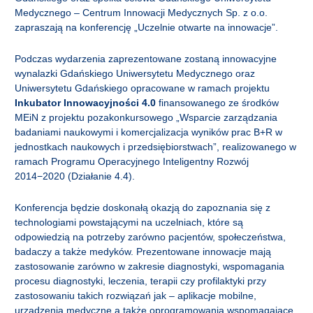
Medycznego – Centrum Innowacji Medycznych Sp. z o.o.
zapraszają na konferencję „Uczelnie otwarte na innowacje”.
Podczas wydarzenia zaprezentowane zostaną innowacyjne
wynalazki Gdańskiego Uniwersytetu Medycznego oraz
Uniwersytetu Gdańskiego opracowane w ramach projektu
Inkubator Innowacyjności 4.0
finansowanego ze środków
MEiN z projektu pozakonkursowego „Wsparcie zarządzania
badaniami naukowymi i komercjalizacja wyników prac B+R w
jednostkach naukowych i przedsiębiorstwach”, realizowanego w
ramach Programu Operacyjnego Inteligentny Rozwój
2014−2020 (Działanie 4.4).
Konferencja będzie doskonałą okazją do zapoznania się z
technologiami powstającymi na uczelniach, które są
odpowiedzią na potrzeby zarówno pacjentów, społeczeństwa,
badaczy a także medyków. Prezentowane innowacje mają
zastosowanie zarówno w zakresie diagnostyki, wspomagania
procesu diagnostyki, leczenia, terapii czy profilaktyki przy
zastosowaniu takich rozwiązań jak – aplikacje mobilne,
urządzenia medyczne a także oprogramowania wspomagające