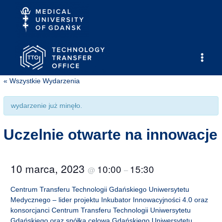
Skip
to
content
Main
« Wszystkie Wydarzenia
Men
wydarzenie już minęło.
Uczelnie otwarte na innowacje
10 marca, 2023
10:00
15:30
@
–
Centrum Transferu Technologii Gdańskiego Uniwersytetu
Medycznego – lider projektu Inkubator Innowacyjności 4.0 oraz
konsorcjanci Centrum Transferu Technologii Uniwersytetu
Gdańskiego oraz spółka celowa Gdańskiego Uniwersytetu