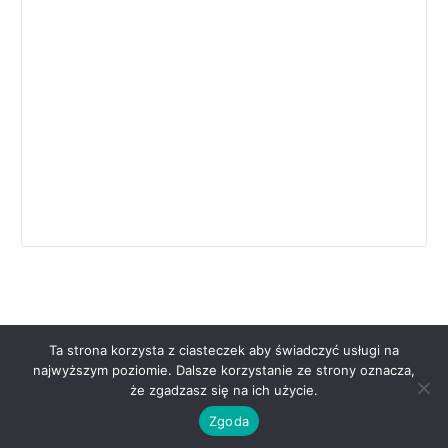
Wydarzenie
Nawigacja
Ta strona korzysta z ciasteczek aby świadczyć usługi na
najwyższym poziomie. Dalsze korzystanie ze strony oznacza,
że zgadzasz się na ich użycie.
Copyright © 2026 | Powered by
Astra WordPress Theme
Zgoda